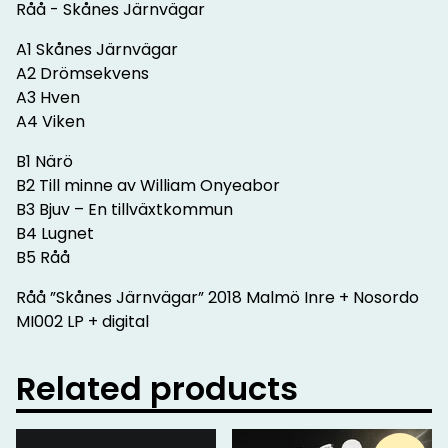
Råå - Skånes Järnvägar
A1 Skånes Järnvägar
A2 Drömsekvens
A3 Hven
A4 Viken
B1 Närö
B2 Till minne av William Onyeabor
B3 Bjuv – En tillväxtkommun
B4 Lugnet
B5 Råå
Råå ”Skånes Järnvägar” 2018 Malmö Inre + Nosordo
MI002 LP + digital
Related products