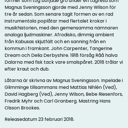
former som tog började gro under en tågresa som
Magnus Sveningsson gjorde med Jenny Wilson för
tre år sedan. Som senare tagit formen av en rad
instrumentala poplåtar med flertalet krokar i
musikhistorien, med den gemensamma nämnaren
analoga ljudmaskiner. Afrodisko, dimmig ambient
från Kabusas skjutfält och en sanning från en
kommun i framkant. John Carpenter, Tangerine
Dream och Delia Derbyshire. 1918 försåg Råå halva
Dalarna med fisk tack vare smalspåret. 2018 trålar vi
efter kraut och dub.
Låtarna är skrivna av Magnus Sveningsson. Inpelade i
Glimminge tillsammans med Mattias Nihlén (Ved),
David Hagberg (Ved), Jenny Wilson, Bebe Riesenfors,
Fredrik Myhr och Carl Granberg. Mastring Hans
Olsson Brookes.
Releasedatum 23 februari 2018.