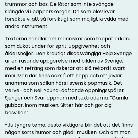
trummor och bas. De låtar som inte svängde
slängde vi i papperskorgen. De som blev kvar
försökte vi att så försiktigt som möjligt krydda med
andra instrument.
Texterna handlar om människor som tappat orken,
som dukat under för sprit, uppgivenhet och
åldersnojjor. Den krautigt discosvängiga Heja Sverige
är en rasande uppgörelse med bilden av Sverige,
med en refräng som riskerar att slå rekord i svart
ironi. Men där finns också ett hopp och ett jävlar
anamma som sällan hörs i svensk popmusik. Det
Verve- och Neil Young-doftande öppningsspåret
Sjunger och Svär öppnar med textraderna: ”Gamla
gubbar, inom musiken. Sitter här och gör dig
besviken”.
-Ju tyngre tema, desto viktigare blir det att det finns
någon sorts humor och glöd i musiken. Och om man