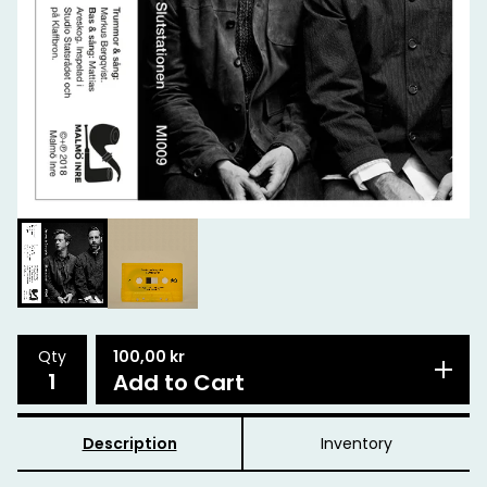
100,00
kr
Qty
Add to Cart
Description
Inventory