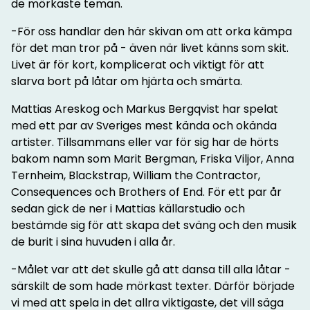
de mörkaste teman.
-För oss handlar den här skivan om att orka kämpa
för det man tror på - även när livet känns som skit.
Livet är för kort, komplicerat och viktigt för att
slarva bort på låtar om hjärta och smärta.
Mattias Areskog och Markus Bergqvist har spelat
med ett par av Sveriges mest kända och okända
artister. Tillsammans eller var för sig har de hörts
bakom namn som Marit Bergman, Friska Viljor, Anna
Ternheim, Blackstrap, William the Contractor,
Consequences och Brothers of End. För ett par år
sedan gick de ner i Mattias källarstudio och
bestämde sig för att skapa det sväng och den musik
de burit i sina huvuden i alla år.
-Målet var att det skulle gå att dansa till alla låtar -
särskilt de som hade mörkast texter. Därför började
vi med att spela in det allra viktigaste, det vill säga