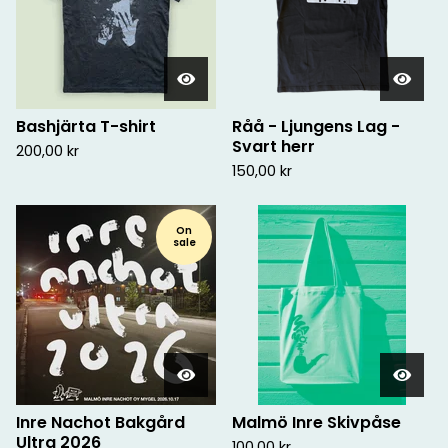
Bashjärta T-shirt
Råå - Ljungens Lag -
Svart herr
200,00
kr
150,00
kr
On
sale
Inre Nachot Bakgård
Malmö Inre Skivpåse
Ultra 2026
100,00
kr